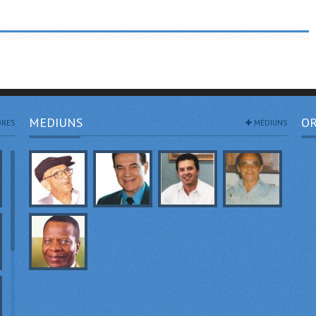
MEDIUNS
OR
RES
MÉDIUNS