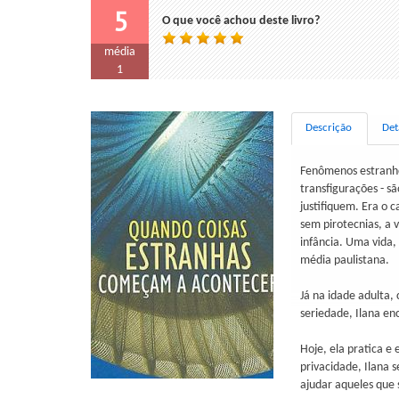
5
O que você achou deste livro?
média
1
Descrição
Det
Fenômenos estranho
transfigurações - 
justifiquem. Era o 
sem pirotecnias, a 
infância. Uma vida,
média paulistana.
Já na idade adulta,
seriedade, Ilana en
Hoje, ela pratica e
privacidade, Ilana s
ajudar aqueles que