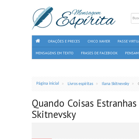
ORAÇÕES E PRECES
CHICO XAVIER
PASSE VIRTU
MENSAGENS EM TEXTO
FRASES DE FACEBOOK
PENSAM
Página inicial
Livros espíritas
Ilana Skitnevsky
Quando Coisas Estranhas
Skitnevsky