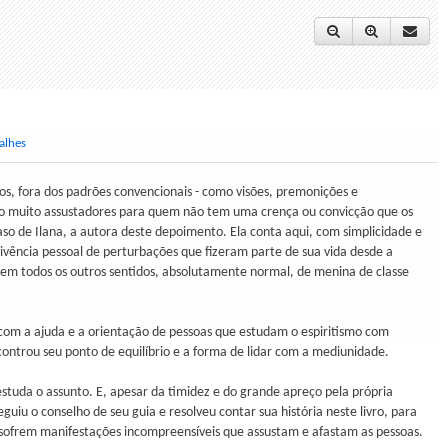
alhes
s, fora dos padrões convencionais - como visões, premonições e
são muito assustadores para quem não tem uma crença ou convicção que os
caso de Ilana, a autora deste depoimento. Ela conta aqui, com simplicidade e
vivência pessoal de perturbações que fizeram parte de sua vida desde a
 em todos os outros sentidos, absolutamente normal, de menina de classe
 com a ajuda e a orientação de pessoas que estudam o espiritismo com
controu seu ponto de equilíbrio e a forma de lidar com a mediunidade.
 estuda o assunto. E, apesar da timidez e do grande apreço pela própria
eguiu o conselho de seu guia e resolveu contar sua história neste livro, para
 sofrem manifestações incompreensíveis que assustam e afastam as pessoas.