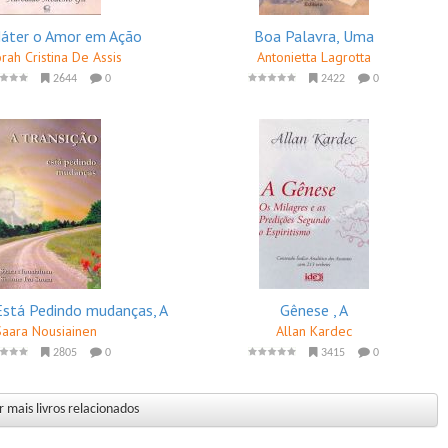
áter o Amor em Ação
Boa Palavra, Uma
rah Cristina De Assis
Antonietta Lagrotta
2644
0
2422
0
 Está Pedindo mudanças, A
Gênese , A
Saara Nousiainen
Allan Kardec
2805
0
3415
0
 mais livros relacionados