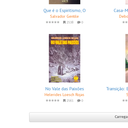
Que é o Espiritismo, O
Casa-M
Salvador Gentile
Debo
2538
0
No Vale das Paixões
Transição:
Helerides Loesch Rojas
2561
0
Carregar