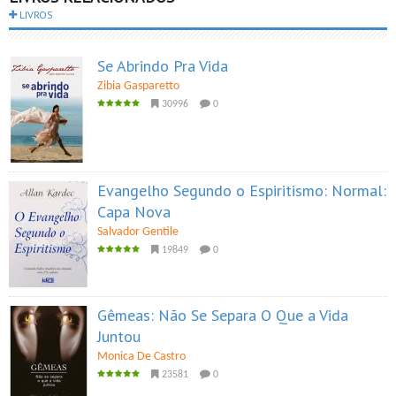
LIVROS
Se Abrindo Pra Vida
Zibia Gasparetto
30996
0
Evangelho Segundo o Espiritismo: Normal:
Capa Nova
Salvador Gentile
19849
0
Gêmeas: Não Se Separa O Que a Vida
Juntou
Monica De Castro
23581
0