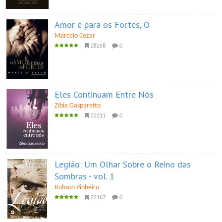
Amor é para os Fortes, O
Marcelo Cezar
28258
0
Eles Continuam Entre Nós
Zibia Gasparetto
22311
0
Legião: Um Olhar Sobre o Reino das
Sombras - vol. 1
Robson Pinheiro
22167
0