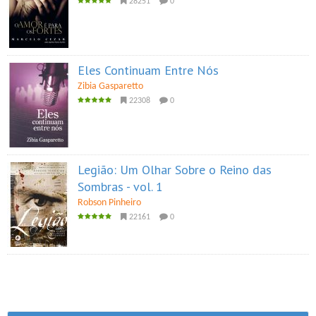
28251
0
Eles Continuam Entre Nós
Zibia Gasparetto
22308
0
Legião: Um Olhar Sobre o Reino das
Sombras - vol. 1
Robson Pinheiro
22161
0