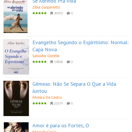
Se Abrindo Pra Vida
Zibia Gasparetto
30993
0
Evangelho Segundo o Espiritismo: Normal:
Capa Nova
Salvador Gentile
19846
0
Gêmeas: Não Se Separa O Que a Vida
Juntou
Monica De Castro
23579
0
Amor é para os Fortes, O