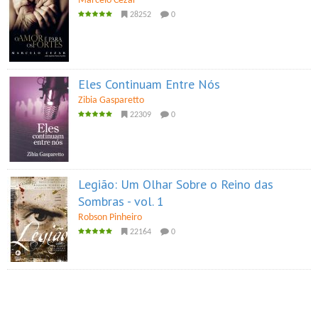
Marcelo Cezar
28252
0
Eles Continuam Entre Nós
Zibia Gasparetto
22309
0
Legião: Um Olhar Sobre o Reino das
Sombras - vol. 1
Robson Pinheiro
22164
0