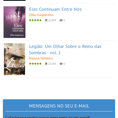
Eles Continuam Entre Nós
Zibia Gasparetto
22309
0
Legião: Um Olhar Sobre o Reino das
Sombras - vol. 1
Robson Pinheiro
22164
0
MENSAGENS NO SEU E-MAIL
Cadastre-se e receba nossas mensagens no seu e-mail!