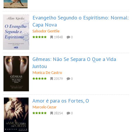
Evangelho Segundo o Espiritismo: Normal:
Capa Nova
Salvador Gentile
19848
0
Gêmeas: Não Se Separa O Que a Vida
Juntou
Monica De Castro
23579
0
Amor é para os Fortes, O
Marcelo Cezar
28254
0