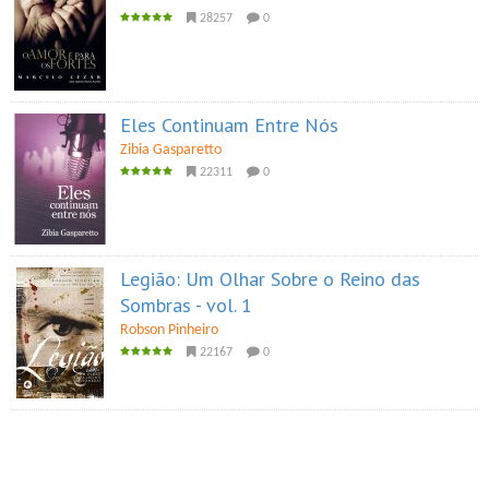
28257
0
Eles Continuam Entre Nós
Zibia Gasparetto
22311
0
Legião: Um Olhar Sobre o Reino das
Sombras - vol. 1
Robson Pinheiro
22167
0