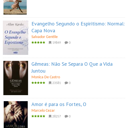
Evangelho Segundo o Espiritismo: Normal:
Capa Nova
Salvador Gentile
19849
0
Gêmeas: Não Se Separa O Que a Vida
Juntou
Monica De Castro
23581
0
Amor é para os Fortes, O
Marcelo Cezar
28257
0