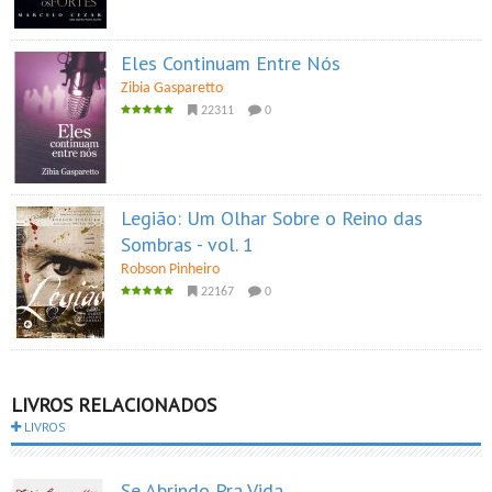
Eles Continuam Entre Nós
Zibia Gasparetto
22311
0
Legião: Um Olhar Sobre o Reino das
Sombras - vol. 1
Robson Pinheiro
22167
0
LIVROS RELACIONADOS
LIVROS
Se Abrindo Pra Vida