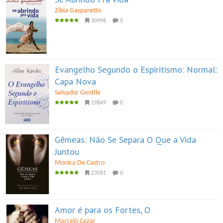
Zibia Gasparetto
30996
0
Evangelho Segundo o Espiritismo: Normal:
Capa Nova
Salvador Gentile
19849
0
Gêmeas: Não Se Separa O Que a Vida
Juntou
Monica De Castro
23581
0
Amor é para os Fortes, O
Marcelo Cezar