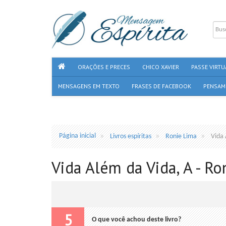
ORAÇÕES E PRECES
CHICO XAVIER
PASSE VIRTU
MENSAGENS EM TEXTO
FRASES DE FACEBOOK
PENSAM
Página inicial
Livros espíritas
Ronie Lima
Vida 
Vida Além da Vida, A - R
5
O que você achou deste livro?