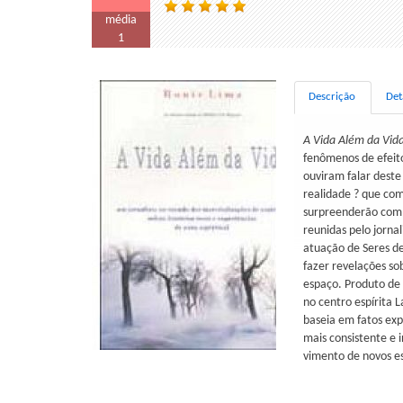
média
1
Descrição
Det
A Vida Além da Vid
fenômenos de efeito
ouviram falar dest
realidade ? que com
surpreenderão com 
reunidas pelo jorna
atuação de Seres de
fazer revelações s
espaço. Produto de 
no centro espírita L
baseia em fatos exp
mais consistente e 
vimento de novos es