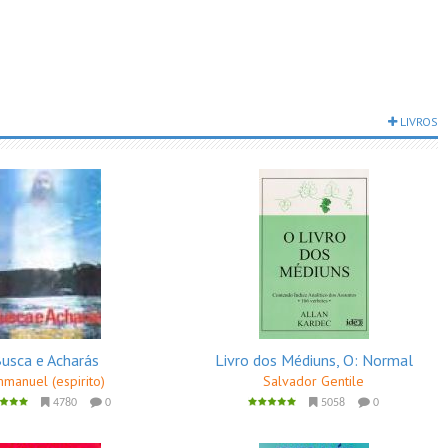
LIVROS
usca e Acharás
Livro dos Médiuns, O: Normal
manuel (espirito)
Salvador Gentile
4780
0
5058
0