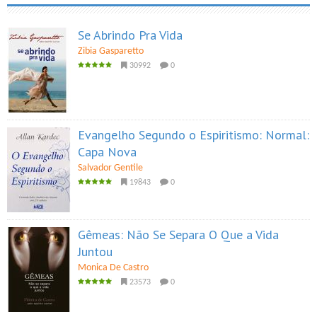
Se Abrindo Pra Vida
Zibia Gasparetto
30992
0
Evangelho Segundo o Espiritismo: Normal:
Capa Nova
Salvador Gentile
19843
0
Gêmeas: Não Se Separa O Que a Vida
Juntou
Monica De Castro
23573
0