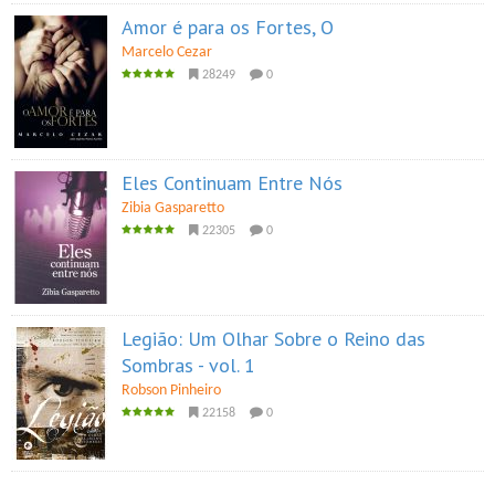
Amor é para os Fortes, O
Marcelo Cezar
28249
0
Eles Continuam Entre Nós
Zibia Gasparetto
22305
0
Legião: Um Olhar Sobre o Reino das
Sombras - vol. 1
Robson Pinheiro
22158
0