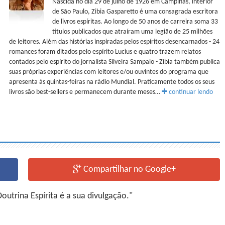
Nascida no dia 29 de julho de 1926 em Campinas, interior
de São Paulo, Zibia Gasparetto é uma consagrada escritora
de livros espíritas. Ao longo de 50 anos de carreira soma 33
títulos publicados que atraíram uma legião de 25 milhões
de leitores. Além das histórias inspiradas pelos espíritos desencarnados - 24
romances foram ditados pelo espírito Lucius e quatro trazem relatos
contados pelo espírito do jornalista Silveira Sampaio - Zibia também publica
suas próprias experiências com leitores e/ou ouvintes do programa que
apresenta às quintas-feiras na rádio Mundial. Praticamente todos os seus
livros são best-sellers e permanecem durante meses…
continuar lendo
Compartilhar no Google+
utrina Espírita é a sua divulgação."