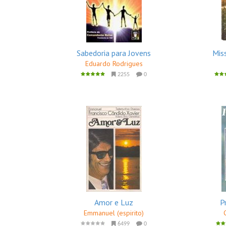
Sabedoria para Jovens
Mis
Eduardo Rodrigues
2255
0
Amor e Luz
P
Emmanuel (espirito)
6499
0