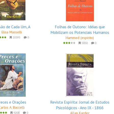
são de Cada Um, A
Folhas de Outono: Idéias que
Elisa Masselli
Mobilizam os Potenciais Humanos
Hammed (espirito)
10395
0
5850
0
reces e Orações
Revista Espírita: Jornal de Estudos
Carlos A. Baccelli
Psicológicos - Ano IX - 1866
Allan Kardec
9208
0