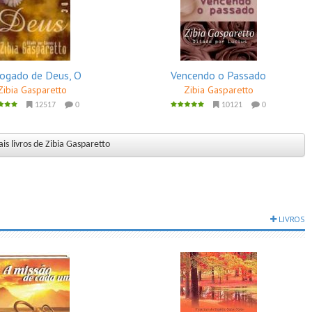
ogado de Deus, O
Vencendo o Passado
Zibia Gasparetto
Zibia Gasparetto
12517
0
10121
0
is livros de Zibia Gasparetto
LIVROS