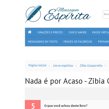
ORAÇÕES E PRECES
CHICO XAVIER
PASSE VIRTU
MENSAGENS EM TEXTO
FRASES DE FACEBOOK
PENSAM
Página inicial
Livros espíritas
Zibia Gasparetto
Nada é por Acaso - Zibia
5
O que você achou deste livro?