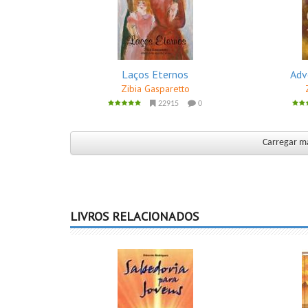
Laços Eternos
Adv
Zibia Gasparetto
22915
0
Carregar ma
LIVROS RELACIONADOS