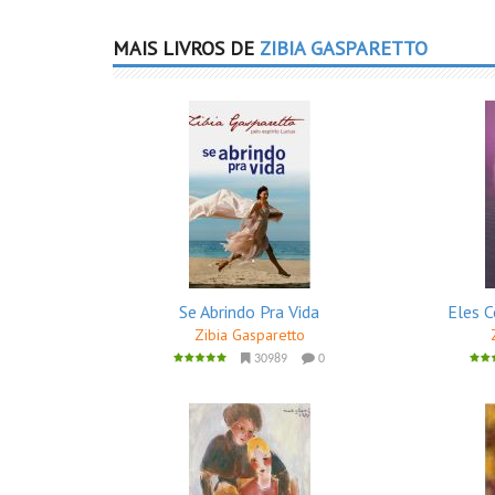
MAIS LIVROS DE
ZIBIA GASPARETTO
Se Abrindo Pra Vida
Eles 
Zibia Gasparetto
30989
0