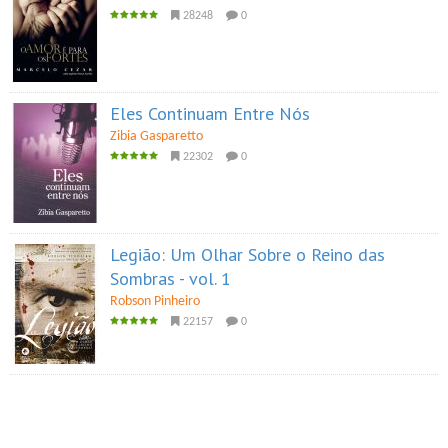
28248
0
Eles Continuam Entre Nós
Zibia Gasparetto
22302
0
Legião: Um Olhar Sobre o Reino das
Sombras - vol. 1
Robson Pinheiro
22157
0