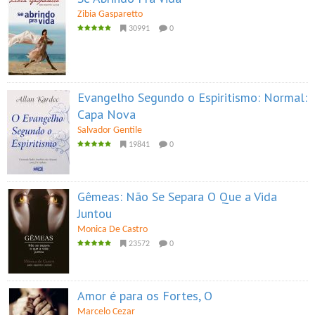
Zibia Gasparetto
30991
0
Evangelho Segundo o Espiritismo: Normal:
Capa Nova
Salvador Gentile
19841
0
Gêmeas: Não Se Separa O Que a Vida
Juntou
Monica De Castro
23572
0
Amor é para os Fortes, O
Marcelo Cezar