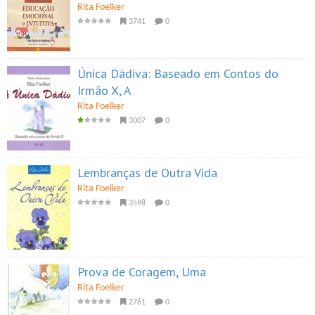
Rita Foelker
3741
0
Única Dádiva: Baseado em Contos do
Irmão X, A
Rita Foelker
3007
0
Lembranças de Outra Vida
Rita Foelker
3598
0
Prova de Coragem, Uma
Rita Foelker
2761
0