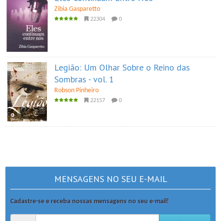
Zibia Gasparetto
22304
0
Legião: Um Olhar Sobre o Reino das
Sombras - vol. 1
Robson Pinheiro
22157
0
MENSAGENS NO SEU E-MAIL
Cadastre-se e receba nossas mensagens no seu e-mail!