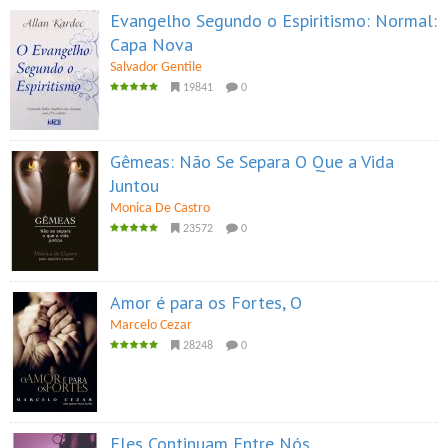
Evangelho Segundo o Espiritismo: Normal:
Capa Nova
Salvador Gentile
19841
0
Gêmeas: Não Se Separa O Que a Vida
Juntou
Monica De Castro
23572
0
Amor é para os Fortes, O
Marcelo Cezar
28248
0
Eles Continuam Entre Nós