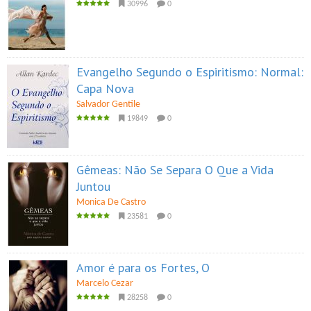
30996
0
Evangelho Segundo o Espiritismo: Normal:
Capa Nova
Salvador Gentile
19849
0
Gêmeas: Não Se Separa O Que a Vida
Juntou
Monica De Castro
23581
0
Amor é para os Fortes, O
Marcelo Cezar
28258
0