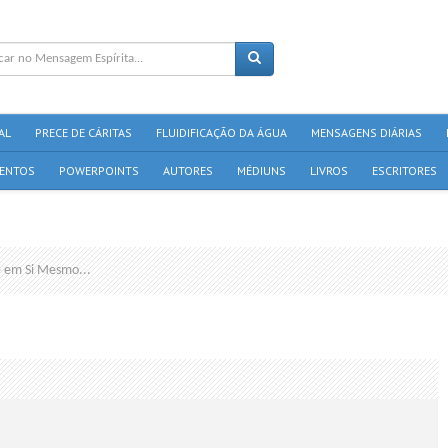
AL
PRECE DE CÁRITAS
FLUIDIFICAÇÃO DA ÁGUA
MENSAGENS DIÁRIAS
ENTOS
POWERPOINTS
AUTORES
MÉDIUNS
LIVROS
ESCRITORES
e em Si Mesmo...