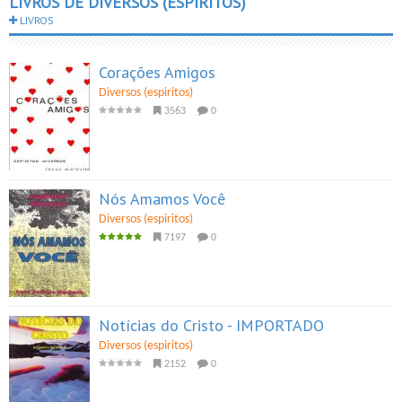
LIVROS DE DIVERSOS (ESPIRITOS)
LIVROS
Corações Amigos
Diversos (espiritos)
3563
0
Nós Amamos Você
Diversos (espiritos)
7197
0
Notícias do Cristo - IMPORTADO
Diversos (espiritos)
2152
0