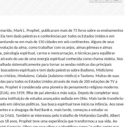
 marido, Mark L. Prophet, publicaram mais de 75 livros sobre os ensinamentos
 Ela tem dado palestras e conferências por todos os Estados Unidos e em
esentando-se em mais de 150 cidades em seis continentes. Alguns de seus
 evolução da alma, como trabalhar com os anjos, almas gêmeas e almas
, psicologia espiritual, carma e reencarnação, e técnicas para equilibrar
através do uso de uma energia espiritual conhecida como chama violeta. Nos
alhado sistematicamente para tornar as sendas místicas das principais
os buscadores espirituais e tem dado palestras sobre Budismo, Misticismo
cos cristãos, Hinduísmo, Cabala (Judaismo místico) e Taoísmo. Muitas de suas
idas para todos os Estados Unidos através de mais de 200 estações de TV a
ses. Prophet é considerada uma pioneira do pensamento religioso moderno.
EUA), em 1939, filha de pai alemão e mãe suíça. Depois de completar seus
 uma instituição de estudos avançados sediada em Ohio. Mais tarde transferiu-
o em ciências políticas. Sua busca espiritual teve início na infância. Aos nove
stantes e a sinagoga de Red Bank e, mais tarde, começou a estudar os
cia Cristã. Também se interessou pelo trabalho de Mohandas Gandhi, Albert
os 18 anos, Prophet teve uma experiência que transformou a sua vida. Ao