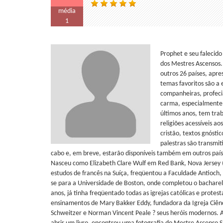
média
1
Prophet e seu falecido
dos Mestres Ascensos.
outros 26 países, apr
temas favoritos são a
companheiras, profecia
carma, especialmente 
últimos anos, tem trab
religiões acessíveis a
cristão, textos gnósti
palestras são transmit
cabo e, em breve, estarão disponíveis também em outros paí
Nasceu como Elizabeth Clare Wulf em Red Bank, Nova Jersey (
estudos de francês na Suíça, freqüentou a Faculdade Antioch,
se para a Universidade de Boston, onde completou o bacharelad
anos, já tinha freqüentado todas as igrejas católicas e prote
ensinamentos de Mary Bakker Eddy, fundadora da Igreja Ciên
Schweitzer e Norman Vincent Peale ? seus heróis modernos. A