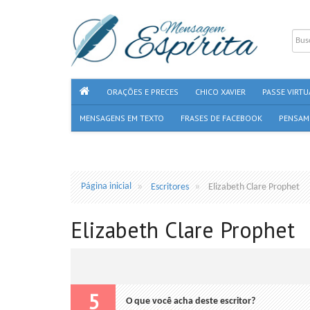
ORAÇÕES E PRECES
CHICO XAVIER
PASSE VIRTU
MENSAGENS EM TEXTO
FRASES DE FACEBOOK
PENSAM
Página inicial
Escritores
Elizabeth Clare Prophet
Elizabeth Clare Prophet
5
O que você acha deste escritor?