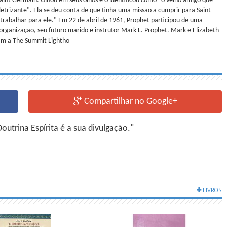
aint Germain. Olhou em seus olhos e o identificou como "o velho amigo que
etrizante". Ela se deu conta de que tinha uma missão a cumprir para Saint
trabalhar para ele." Em 22 de abril de 1961, Prophet participou de uma
rganização, seu futuro marido e instrutor Mark L. Prophet. Mark e Elizabeth
ram a The Summit Lightho
Compartilhar no Google+
utrina Espírita é a sua divulgação."
LIVROS