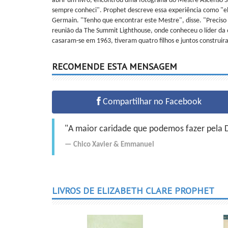
abrir um livro, encontrou uma fotografia do Mestre Ascenso S
sempre conheci". Prophet descreve essa experiência como "el
Germain. "Tenho que encontrar este Mestre", disse. "Preciso 
reunião da The Summit Lighthouse, onde conheceu o líder da o
casaram-se em 1963, tiveram quatro filhos e juntos construi
RECOMENDE ESTA MENSAGEM
Compartilhar no Facebook
"A maior caridade que podemos fazer pela Do
Chico Xavier
&
Emmanuel
LIVROS DE ELIZABETH CLARE PROPHET