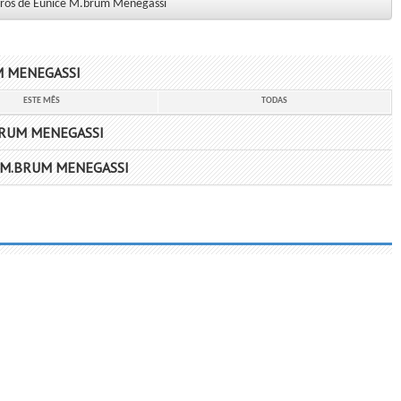
ivros de Eunice M.brum Menegassi
M MENEGASSI
ESTE MÊS
TODAS
BRUM MENEGASSI
 M.BRUM MENEGASSI