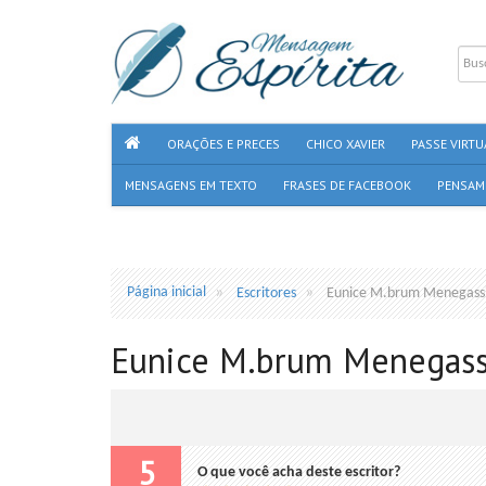
ORAÇÕES E PRECES
CHICO XAVIER
PASSE VIRTU
MENSAGENS EM TEXTO
FRASES DE FACEBOOK
PENSAM
Página inicial
Escritores
Eunice M.brum Menegass
Eunice M.brum Menegass
5
O que você acha deste escritor?