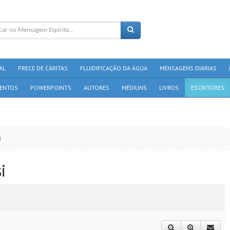
AL
PRECE DE CÁRITAS
FLUIDIFICAÇÃO DA ÁGUA
MENSAGENS DIÁRIAS
ENTOS
POWERPOINTS
AUTORES
MÉDIUNS
LIVROS
ESCRITORES
i
i