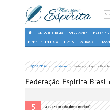
ORAÇÕES E PRECES
CHICO XAVIER
PASSE VIRTU
MENSAGENS EM TEXTO
FRASES DE FACEBOOK
PENSAM
Página inicial
Escritores
Federação Espirita Brasile
Federação Espirita Brasil
5
O que você acha deste escritor?