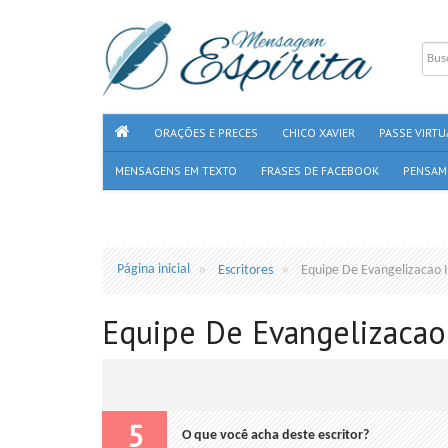
ORAÇÕES E PRECES
CHICO XAVIER
PASSE VIRTU
MENSAGENS EM TEXTO
FRASES DE FACEBOOK
PENSAM
Página inicial
Escritores
Equipe De Evangelizacao I
Equipe De Evangelizacao 
5
O que você acha deste escritor?