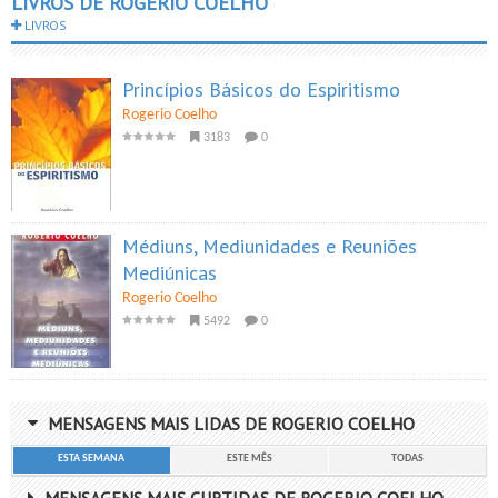
LIVROS DE ROGERIO COELHO
LIVROS
Princípios Básicos do Espiritismo
Rogerio Coelho
3183
0
Médiuns, Mediunidades e Reuniões
Mediúnicas
Rogerio Coelho
5492
0
MENSAGENS MAIS LIDAS DE ROGERIO COELHO
ESTA SEMANA
ESTE MÊS
TODAS